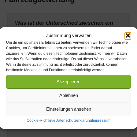
Was ist der Unterschied zwischen ein
er Fahrzeugbewertung und einem Sch
Zustimmung verwalten
adengutachten?
Um dir ein optimales Erlebnis zu bieten, verwenden wir Technologien wie
Cookies, um Geräteinformationen zu speichern und/oder darauf
Ein Schadengutachten erfasst und bewertet
zuzugreifen. Wenn du diesen Technologien zustimmst, können wir Daten
wie das Surfverhalten oder eindeutige IDs auf dieser Website verarbeiten.
konkrete Schäden an einem Fahrzeug, meist
Wenn du deine Zustimmung nicht erteilst oder zurückziehst, können
nach einem Unfall. Eine Fahrzeugbewertung
bestimmte Merkmale und Funktionen beeinträchtigt werden.
hingegen ermittelt den Wert eines Fahrzeuges,
hier unterscheidet man je nach Anlass (z.B.
Akzeptieren
Verkauf, Oldtimerbewertung, Erbfall) zwischen
einer Vielzahl verschiedener Wert- Definitionen
Ablehnen
wie z.B.
Marktwert
, Wiederbeschaffungswert,
Zeitwert
und andere.
Einstellungen ansehen
Wann macht eine Fahrzeugbewertung
Cookie-Richtlinie
Datenschutzerklärung
Impressum
Sinn?