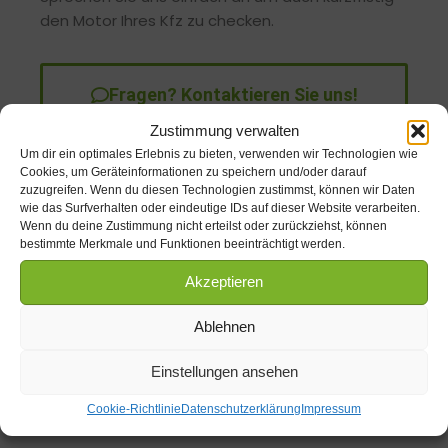
den Motor Ihres Kfz zu checken.
Fragen? Kontaktieren Sie uns!
Zustimmung verwalten
Um dir ein optimales Erlebnis zu bieten, verwenden wir Technologien wie
Cookies, um Geräteinformationen zu speichern und/oder darauf
zuzugreifen. Wenn du diesen Technologien zustimmst, können wir Daten
wie das Surfverhalten oder eindeutige IDs auf dieser Website verarbeiten.
Wenn du deine Zustimmung nicht erteilst oder zurückziehst, können
bestimmte Merkmale und Funktionen beeinträchtigt werden.
Akzeptieren
Ablehnen
Fahrzeugbewertung
Einstellungen ansehen
Täglich werden etliche Fahrzeuge gekauft und
verkauft. Für Sie kann es von Vorteil sein, zu
Cookie-Richtlinie
Datenschutzerklärung
Impressum
wissen welcher Preis Ihres Kfz als üblich und