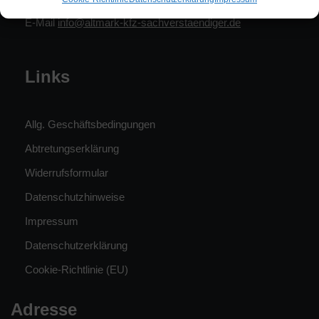
Fax. 039009 / 90041
E-Mail
info@altmark-kfz-sachverstaendiger.de
Links
Allg. Geschäftsbedingungen
Abtretungserklärung
Widerrufsformular
Datenschutzhinweise
Impressum
Datenschutzerklärung
Cookie-Richtlinie (EU)
Adresse