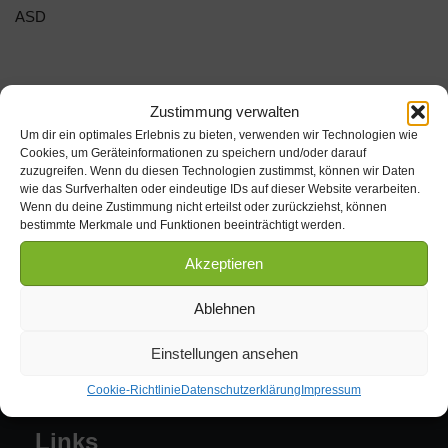
ASD
Zustimmung verwalten
Um dir ein optimales Erlebnis zu bieten, verwenden wir Technologien wie
Cookies, um Geräteinformationen zu speichern und/oder darauf
zuzugreifen. Wenn du diesen Technologien zustimmst, können wir Daten
Kontakt
wie das Surfverhalten oder eindeutige IDs auf dieser Website verarbeiten.
Wenn du deine Zustimmung nicht erteilst oder zurückziehst, können
bestimmte Merkmale und Funktionen beeinträchtigt werden.
Tel. 039009 / 622
Akzeptieren
Mobil:
Michael Lukassek: 0171 / 7128301
Ablehnen
Sven Lukassek: 0160 / 90357304
Fax. 039009 / 90041
Einstellungen ansehen
E-Mail
info@altmark-kfz-sachverstaendiger.de
Cookie-Richtlinie
Datenschutzerklärung
Impressum
Links