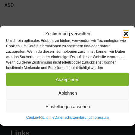
ASD
Zustimmung verwalten
Um dir ein optimales Erlebnis zu bieten, verwenden wir Technologien wie
Cookies, um Geräteinformationen zu speichern und/oder darauf
zuzugreifen. Wenn du diesen Technologien zustimmst, können wir Daten
Kontakt
wie das Surfverhalten oder eindeutige IDs auf dieser Website verarbeiten.
Wenn du deine Zustimmung nicht erteilst oder zurückziehst, können
bestimmte Merkmale und Funktionen beeinträchtigt werden.
Tel. 039009 / 622
Akzeptieren
Mobil:
Michael Lukassek: 0171 / 7128301
Ablehnen
Sven Lukassek: 0160 / 90357304
Fax. 039009 / 90041
Einstellungen ansehen
E-Mail
info@altmark-kfz-sachverstaendiger.de
Cookie-Richtlinie
Datenschutzerklärung
Impressum
Links